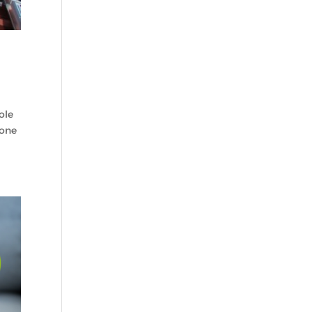
ole
ione