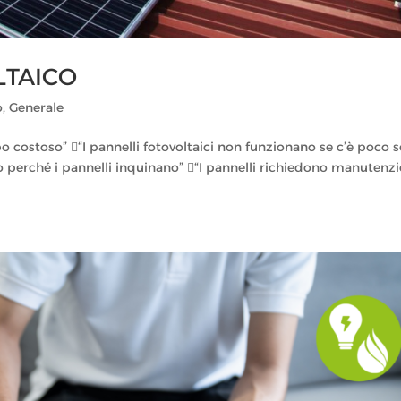
LTAICO
o
,
Generale
o costoso” “I pannelli fotovoltaici non funzionano se c’è poco s
co perché i pannelli inquinano” “I pannelli richiedono manutenz