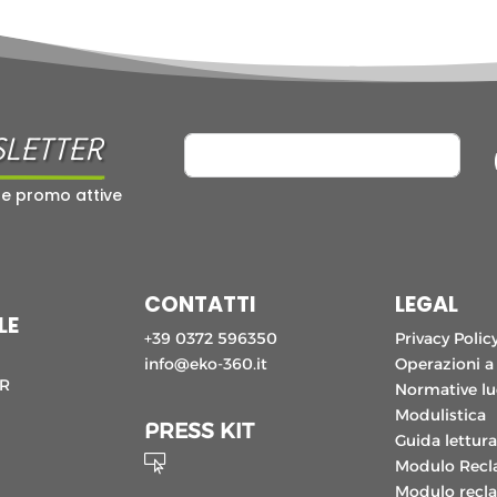
SLETTER
 e promo attive
CONTATTI
LEGAL
LE
+39 0372 596350
Privacy Polic
info@eko-360.it
Operazioni a
CR
Normative lu
Modulistica
PRESS KIT
Guida lettura

Modulo Rec
Modulo recla