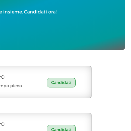
re insieme. Candidati ora!
PO
Candidati
mpo pieno
PO
Candidati