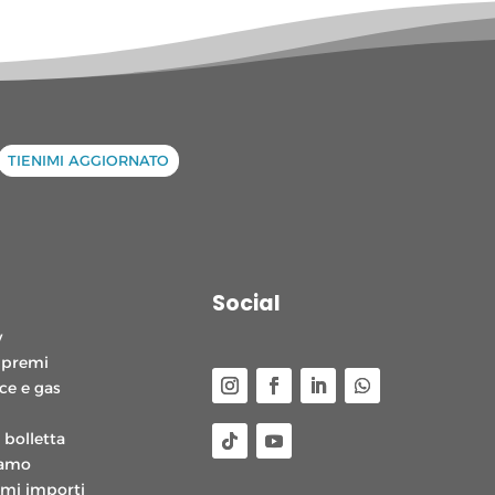
TIENIMI AGGIORNATO
Social
y
 premi
ce e gas
 bolletta
lamo
mi importi