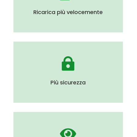
progettata per la mobilità elettrica.
Ricarica più velocemente

Una ricarica affidabile con sistemi di protezione
dedicati.
Più sicurezza
