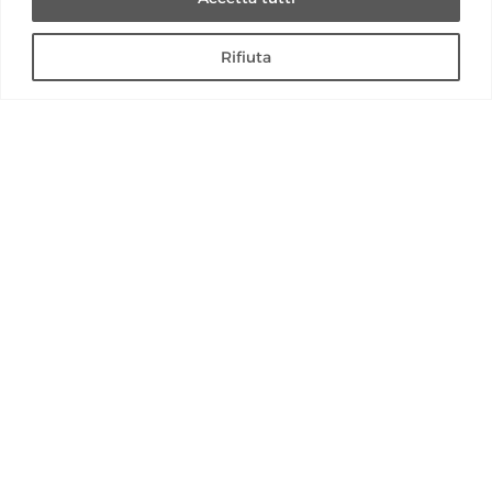
Rifiuta
CONTATTI
+39 0372 596350
info@eko-360.it
PRESS KIT
