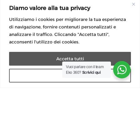
Normative luce e gas
Diamo valore alla tua privacy
Modulistica
Utilizziamo i cookies per migliorare la tua esperienza
Guida lettura bolletta
di navigazione, fornire contenuti personalizzati e
Modulo Reclamo
analizzare il traffico. Cliccando "Accetta tutti",
Modulo reclami importi anomali
acconsenti l'utilizzo dei cookies.
Accetta tutti
Vuoi parlare con il team
Scrivici qui
Eko 360?
Rifiuta
Social