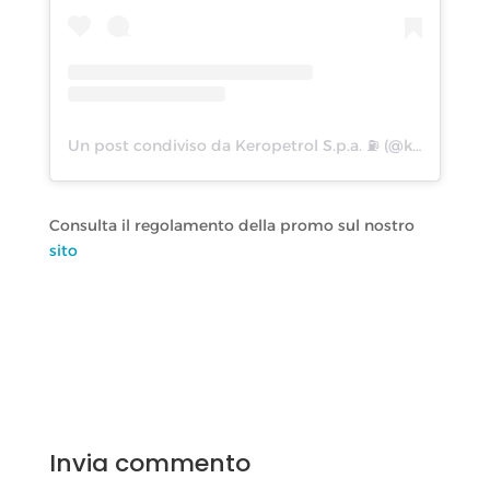
Un post condiviso da Keropetrol S.p.a. ⛽️ (@keropetrol_spa_)
Consulta il regolamento della promo sul nostro
sito
Invia commento