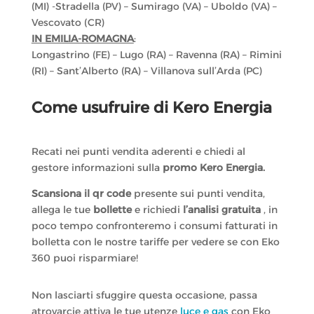
(MI) -Stradella (PV) – Sumirago (VA) – Uboldo (VA) –
Vescovato (CR)
IN EMILIA-ROMAGNA
:
Longastrino (FE) – Lugo (RA) – Ravenna (RA) – Rimini
(RI) – Sant’Alberto (RA) – Villanova sull’Arda (PC)
Come usufruire di Kero Energia
Recati nei punti vendita aderenti e chiedi al
gestore informazioni sulla
promo Kero Energia.
Scansiona il qr code
presente sui punti vendita,
allega le tue
bollette
e richiedi
l’analisi gratuita
, in
poco tempo confronteremo i consumi fatturati in
bolletta con le nostre tariffe per vedere se con Eko
360 puoi risparmiare!
Non lasciarti sfuggire questa occasione, passa
atrovarcie attiva le tue utenze
luce e gas
con Eko