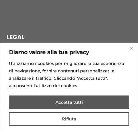
LEGAL
Privacy Policy
Diamo valore alla tua privacy
Operazioni a premi
Normative luce e gas
Utilizziamo i cookies per migliorare la tua esperienza
Modulistica
di navigazione, fornire contenuti personalizzati e
Guida lettura bolletta
analizzare il traffico. Cliccando "Accetta tutti",
Modulo Reclamo
acconsenti l'utilizzo dei cookies.
Modulo reclami importi anomali
Accetta tutti
Rifiuta