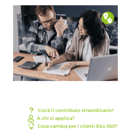
u
Cos'è il contributo straordinario?

A chi si applica?

Cosa cambia per i clienti Eko 360?