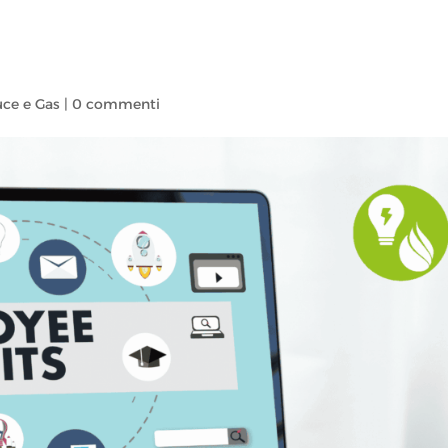
uce e Gas
|
0 commenti