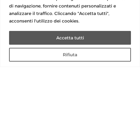
Operazioni a premi
di navigazione, fornire contenuti personalizzati e
Normative luce e gas
analizzare il traffico. Cliccando "Accetta tutti",
Modulistica
acconsenti l'utilizzo dei cookies.
Guida lettura bolletta
Modulo Reclamo
Accetta tutti
Modulo reclami importi anomali
Rifiuta
Social