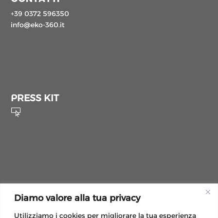
+39 0372 596350
info@eko-360.it
PRESS KIT

Diamo valore alla tua privacy
LEGAL
Privacy Policy
Utilizziamo i cookies per migliorare la tua esperienza