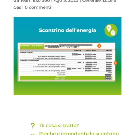
da
Team Eko 360
|
Ago 5, 2025
|
Generale
,
Luce e
Gas
|
0 commenti
u
Di cosa si tratta?
Perché è importante lo scontrino