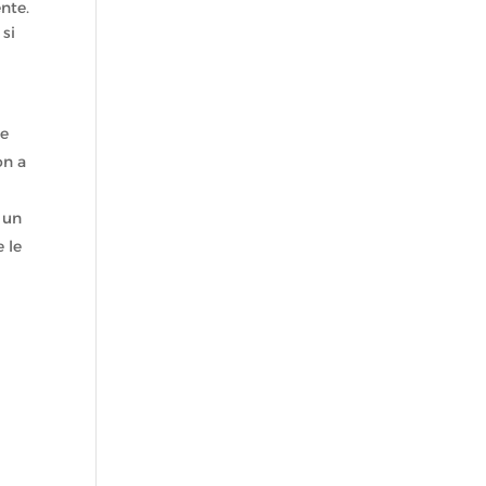
ente.
 si
re
on a
 un
 le