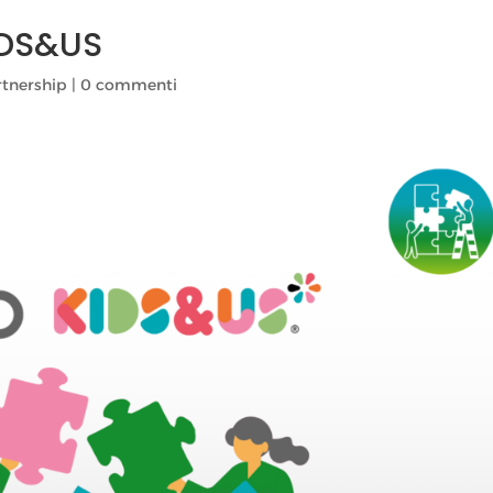
IDS&US
rtnership
|
0 commenti