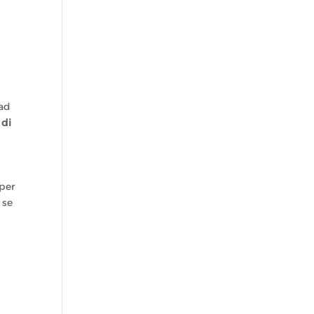
 ad
 di
 per
 se