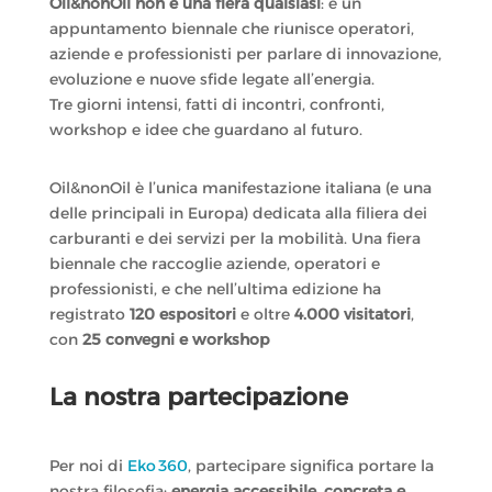
Oil&nonOil non è una fiera qualsiasi
: è un
appuntamento biennale che riunisce operatori,
aziende e professionisti per parlare di innovazione,
evoluzione e nuove sfide legate all’energia.
Tre giorni intensi, fatti di incontri, confronti,
workshop e idee che guardano al futuro.
Oil&nonOil è l’unica manifestazione italiana (e una
delle principali in Europa) dedicata alla filiera dei
carburanti e dei servizi per la mobilità. Una fiera
biennale che raccoglie aziende, operatori e
professionisti, e che nell’ultima edizione ha
registrato
120 espositori
e oltre
4.000 visitatori
,
con
25 convegni e workshop
La nostra partecipazione
Per noi di
Eko 360
, partecipare significa portare la
nostra filosofia:
energia accessibile, concreta e