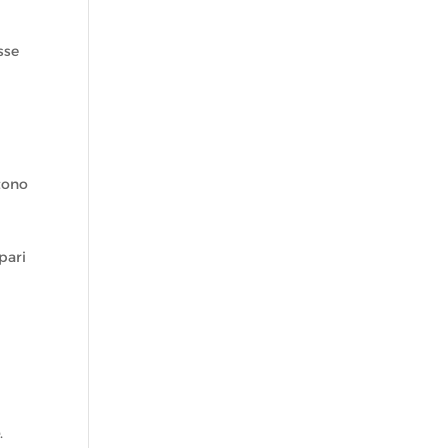
sse
ntono
pari
.