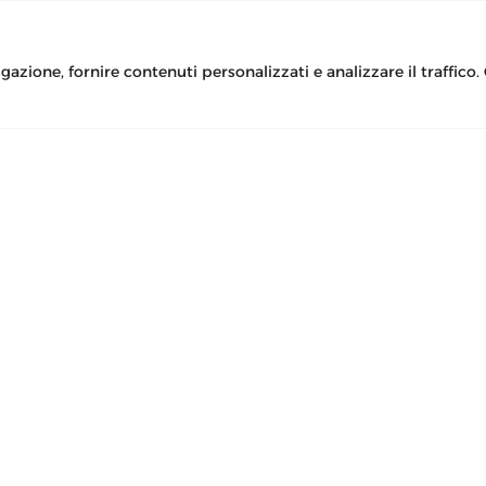
Modulistica
Guida lettura
PRESS KIT
Modulo Rec
gazione, fornire contenuti personalizzati e analizzare il traffico
Modulo recla

anomali