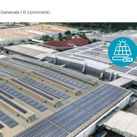
,
Generale
|
0 commenti