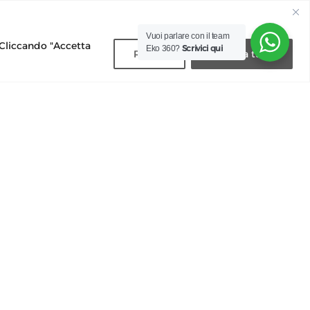
 bolletta
Vuoi parlare con il team
lamo
. Cliccando "Accetta
Scrivici qui
Eko 360?
Rifiuta
Accetta tutti
mi importi
Sosteniamo: