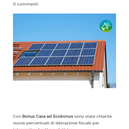
0 commenti
Con
Bonus Casa ed Ecobonus
sono state chiarite
nuove percentuali di detrazione fiscale per