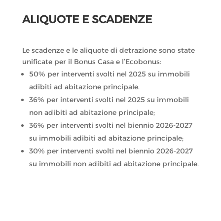
ALIQUOTE E SCADENZE
Le scadenze e le aliquote di detrazione sono state
unificate per il Bonus Casa e l’Ecobonus:
50% per interventi svolti nel 2025 su immobili
adibiti ad abitazione principale.
36% per interventi svolti nel 2025 su immobili
non adibiti ad abitazione principale;
36% per interventi svolti nel biennio 2026-2027
su immobili adibiti ad abitazione principale;
30% per interventi svolti nel biennio 2026-2027
su immobili non adibiti ad abitazione principale.