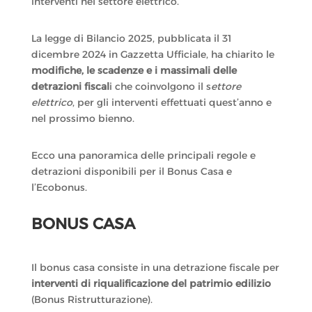
interventi nel settore elettrico.
La legge di Bilancio 2025, pubblicata il 31
dicembre 2024 in Gazzetta Ufficiale, ha chiarito le
modifiche, le scadenze e i massimali delle
detrazioni fiscal
i che coinvolgono il s
ettore
elettrico
, per gli interventi effettuati quest’anno e
nel prossimo bienno.
Ecco una panoramica delle principali regole e
detrazioni disponibili per il Bonus Casa e
l’Ecobonus.
BONUS CASA
Il bonus casa consiste in una detrazione fiscale per
interventi di riqualificazione del patrimio edilizio
(Bonus Ristrutturazione).