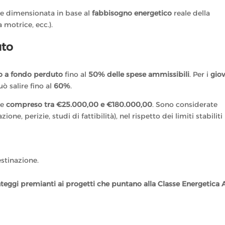
ere dimensionata in base al
fabbisogno energetico
reale della
 motrice, ecc.).
uto
o a fondo perduto
fino al
50% delle spese ammissibili
. Per i
giov
uò salire fino al
60%
.
re
compreso tra €25.000,00 e €180.000,00
. Sono considerate
ione, perizie, studi di fattibilità), nel rispetto dei limiti stabiliti
estinazione.
teggi premianti ai progetti che puntano alla Classe Energetica 