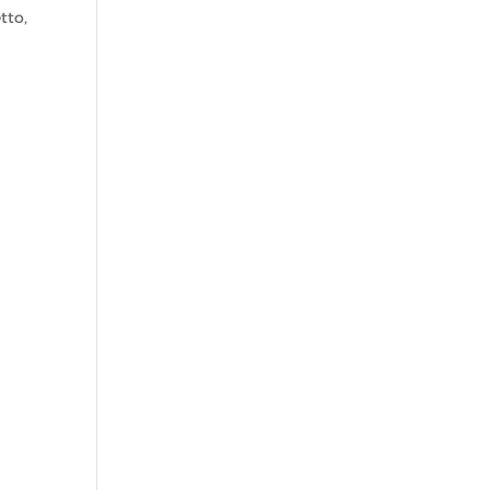
tto,
l