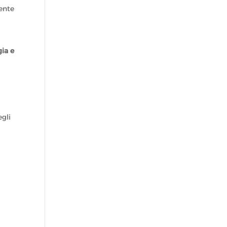
mente
gia e
gli