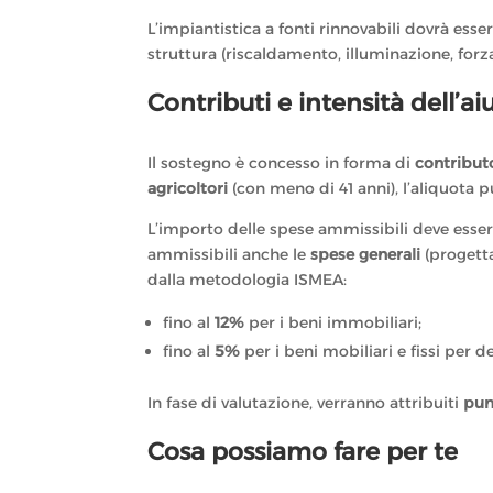
L’impiantistica a fonti rinnovabili dovrà ess
struttura (riscaldamento, illuminazione, forza
Contributi e intensità dell’ai
Il sostegno è concesso in forma di
contribut
agricoltori
(con meno di 41 anni), l’aliquota p
L’importo delle spese ammissibili deve esse
ammissibili anche le
spese generali
(progettaz
dalla metodologia ISMEA:
fino al
12%
per i beni immobiliari;
fino al
5%
per i beni mobiliari e fissi per d
In fase di valutazione, verranno attribuiti
pun
Cosa possiamo fare per te