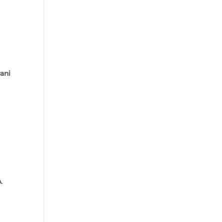
ani
A
.