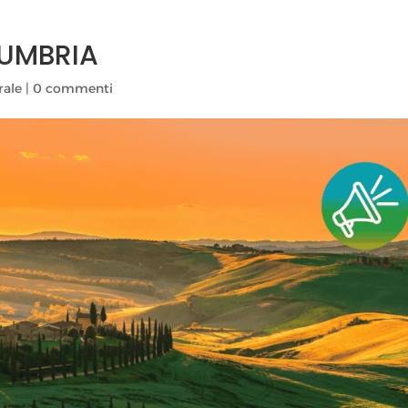
 UMBRIA
rale
|
0 commenti