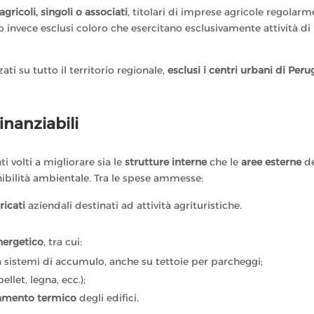
gricoli, singoli o associati
, titolari di imprese agricole regolar
o invece esclusi coloro che esercitano esclusivamente attività di
ti su tutto il territorio regionale,
esclusi i centri urbani di Peru
inanziabili
i volti a migliorare sia le
strutture interne
che le
aree esterne
de
enibilità ambientale. Tra le spese ammesse:
ricati
aziendali destinati ad attività agrituristiche.
energetico
, tra cui:
 sistemi di accumulo, anche su tettoie per parcheggi;
pellet, legna, ecc.);
lamento termico
degli edifici.