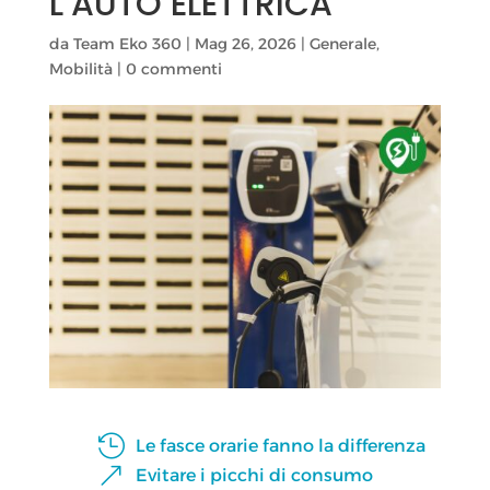
L’AUTO ELETTRICA
da
Team Eko 360
|
Mag 26, 2026
|
Generale
,
Mobilità
|
0 commenti

Le fasce orarie fanno la differenza
&
Evitare i picchi di consumo