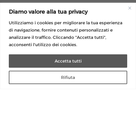
PRESS KIT
Diamo valore alla tua privacy

Utilizziamo i cookies per migliorare la tua esperienza
di navigazione, fornire contenuti personalizzati e
analizzare il traffico. Cliccando "Accetta tutti",
acconsenti l'utilizzo dei cookies.
Accetta tutti
LEGAL
Rifiuta
Privacy Policy
Operazioni a premi
Normative luce e gas
Modulistica
Guida lettura bolletta
Modulo Reclamo
Modulo reclami importi anomali