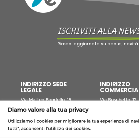
ISCRIVITI ALLA NEW
Rimani aggiornato su bonus, novità
INDIRIZZO SEDE
INDIRIZZO
LEGALE
COMMERCIA
Via Matteo Bandello, 15,
Via Boschetto, 12,
20123 Milano MI
26100 Cremona 
Diamo valore alla tua privacy
Utilizziamo i cookies per migliorare la tua esperienza di navi
tutti", acconsenti l'utilizzo dei cookies.