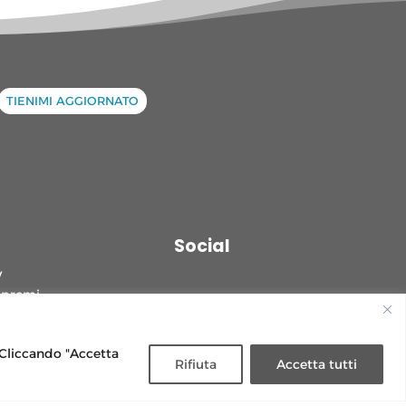
TIENIMI AGGIORNATO
Social
y
 premi
ce e gas
. Cliccando "Accetta
 bolletta
Rifiuta
Accetta tutti
lamo
mi importi