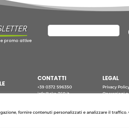
SLETTER
 e promo attive
CONTATTI
LEGAL
LE
+39 0372 596350
Privacy Polic
info@eko-360.it
Operazioni a
CR
Normative lu
Modulistica
gazione, fornire contenuti personalizzati e analizzare il traffico
Guida lettura
PRESS KIT
Modulo Rec
Modulo recla
