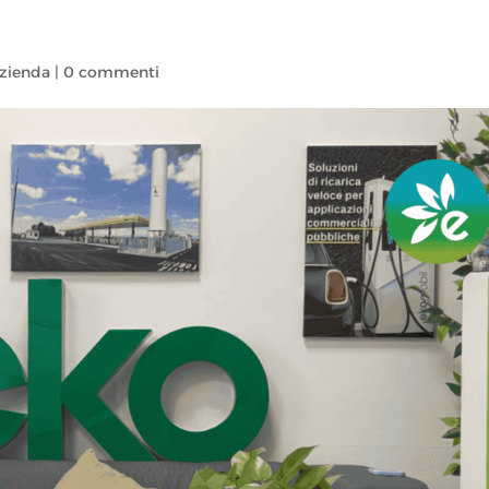
azienda
|
0 commenti