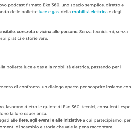
nuovo podcast firmato
Eko 360
: uno spazio semplice, diretto e
ondo delle bollette
luce e gas
, della
mobilità elettrica
e degli
nsibile, concreta e vicina alle persone
. Senza tecnicismi, senza
i pratici e storie vere.
a bolletta luce e gas alla mobilità elettrica, passando per il
momento di confronto, un dialogo aperto per scoprire insieme c
, lavorano dietro le quinte di Eko 360: tecnici, consulenti, espe
dono la loro esperienza.
egati alle
fiere, agli eventi e alle iniziative
a cui partecipiamo: pe
 momenti di scambio e storie che vale la pena raccontare.