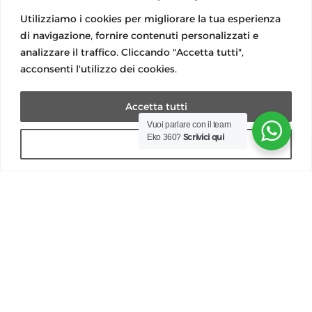
Modulistica
Guida lettura bolletta
Utilizziamo i cookies per migliorare la tua esperienza
Modulo Reclamo
di navigazione, fornire contenuti personalizzati e
Modulo reclami importi anomali
analizzare il traffico. Cliccando "Accetta tutti",
acconsenti l'utilizzo dei cookies.
Accetta tutti
Vuoi parlare con il team
Scrivici qui
Eko 360?
Rifiuta
Social