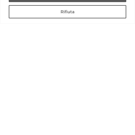
Guida lettura bolletta
Rifiuta
Modulo Reclamo
Modulo reclami importi anomali
Social