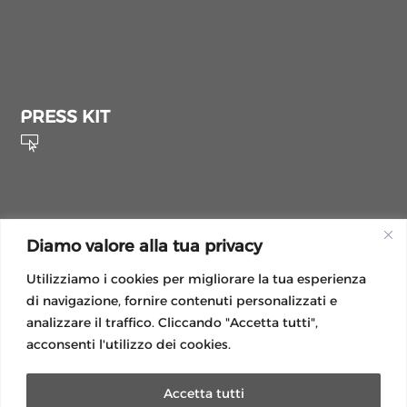
PRESS KIT

Diamo valore alla tua privacy
Utilizziamo i cookies per migliorare la tua esperienza
di navigazione, fornire contenuti personalizzati e
LEGAL
analizzare il traffico. Cliccando "Accetta tutti",
Privacy Policy
acconsenti l'utilizzo dei cookies.
Operazioni a premi
Normative luce e gas
Accetta tutti
Modulistica