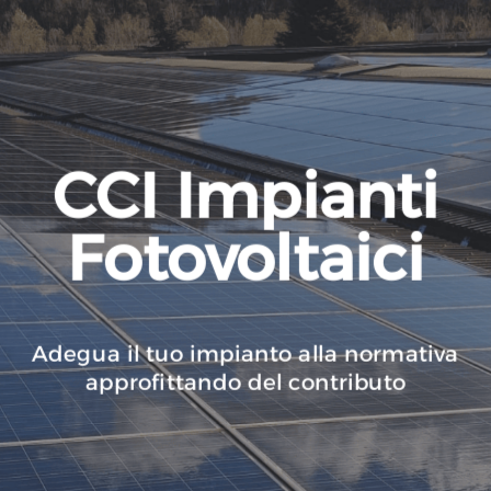
CCI Impianti
Fotovoltaici
Ad
egua
il
t
u
o
im
p
iant
o all
a
no
rma
tiva
approfittando del contributo