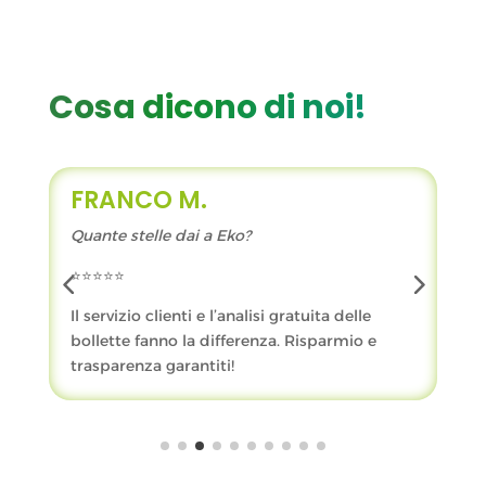
Cosa dicono di noi!
FRANCESCO P.
ko?
Quante stelle dai a Eko?
⭐️⭐️⭐️⭐️⭐️
analisi gratuita delle
Grazie all’analisi gratuita delle 
ferenza. Risparmio e
visto il potenziale risparmio e 
!
Eko 360!