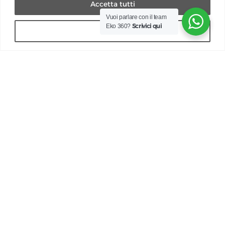
Accetta tutti
Vuoi parlare con il team
Scrivici qui
Eko 360?
Rifiuta
CONTATTI
+39 0372 596350
info@eko-360.it